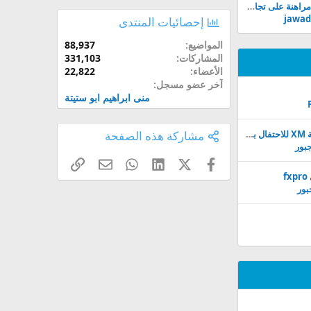
الأسهم الآسيوية ترتفع مراهنة على تجارة الذكاء الاصطناعي
jawad 
إحصائيات المنتدى
المواضيع
88,937
المشاركات
331,103
الأعضاء
22,822
آخر عضو مسجل
منى ابراهيم ابو ستيتة
عرض حصري من شركة XM للاحتفال بمرور 15 عامًا من الإنجازات!
مشاركة هذه الصفحة
بور
فيسبوك
X (Twitter)
LinkedIn
WhatsApp
الرابط
البريد الإلكتروني
بور