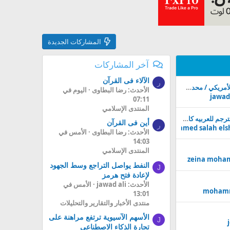
المشاركات الجديدة
آخر المشاركات
الآلاء فى القرآن
ر
توقعات مؤشر الدولار الأمريكي / محدث يوميا
الأحدث: رضا البطاوى
اليوم في
jawad 
07:11
المنتدى الإسلامي
كورس موجات اليوت مترجم للعربيه كاملا
أين فى القرآن
ر
Mohamed salah els
الأحدث: رضا البطاوى
الأمس في
14:03
المنتدى الإسلامي
zeina moh
النفط يواصل التراجع وسط الجهود
J
لإعادة فتح هرمز
الأحدث: jawad ali
الأمس في
moham
13:01
منتدى الأخبار والتقارير والتحليلات
الأسهم الآسيوية ترتفع مراهنة على
J
تجارة الذكاء الاصطناعي