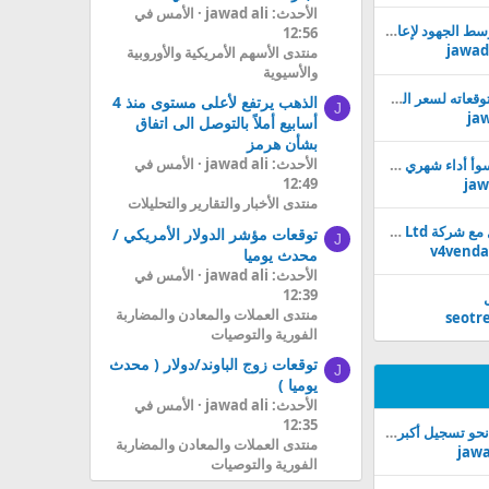
الأحدث: jawad ali
الأمس في
النفط يواصل التراجع وسط الجهود لإعادة فتح هرمز
12:56
jawad 
منتدى الأسهم الأمريكية والأوروبية
والأسيوية
غولدمان ساكس يرفع توقعاته لسعر الذهب إلى 5400 دولار للأونصة بنهاية 2026
الذهب يرتفع لأعلى مستوى منذ 4
J
jaw
أسابيع أملاً بالتوصل الى اتفاق
بشأن هرمز
الأحدث: jawad ali
الأمس في
بتكوين تتجه لتسجيل أسوأ أداء شهري منذ 2022 بعد موجة إفلاسات متتالية
12:49
jaw
منتدى الأخبار والتقارير والتحليلات
هل قام أحدهم بالتداول مع شركة United Networks Ltd من قبل?
توقعات مؤشر الدولار الأمريكي /
J
v4venda
محدث يوميا
الأحدث: jawad ali
الأمس في
12:39
منتدى العملات والمعادن والمضاربة
seotr
الفورية والتوصيات
توقعات زوج الباوند/دولار ( محدث
J
يوميا )
الأحدث: jawad ali
الأمس في
12:35
الأسهم السعودية تتجه نحو تسجيل أكبر خسارة أسبوعية منذ بداية العام
منتدى العملات والمعادن والمضاربة
jawa
الفورية والتوصيات