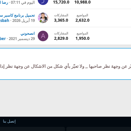
15,720.0
10,988.0
اليوم في 07:11
رضا ا
المواضيع
المشاركات
3,365.0
2,632.0
19 أبريل 2026
sbah
انصحوني
المواضيع
المشاركات
A
2,829.0
1,950.0
29 ديسمبر 2021
aber
ّر عن وجهة نظر صاحبها ,, ولا تعبّر بأي شكل من الاشكال عن وجهة نظر إ
إتصل بنا