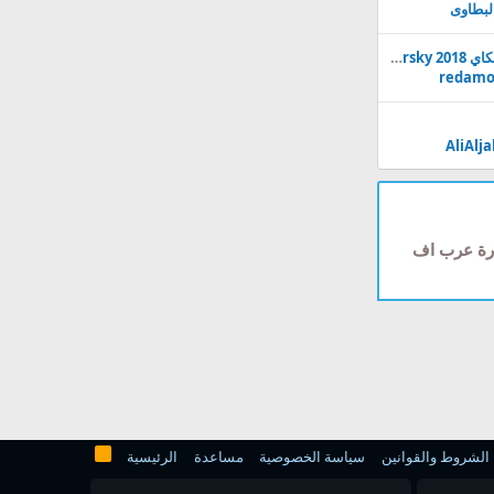
لبطاوى
تحميل برنامج كاسبر سكاي 2018 Kaspersky مجانا
redamo
AliAlj
دارة عرب اف
الشروط والقوانين
سياسة الخصوصية
مساعدة
الرئيسية