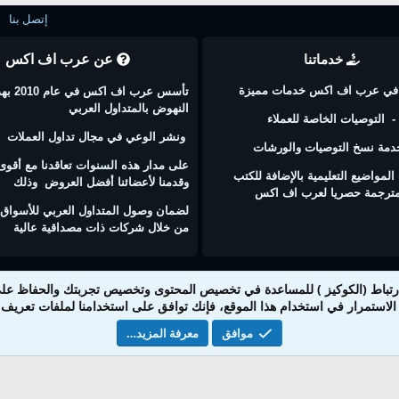
إتصل بنا
خدماتنا
عن عرب اف اكس
في عرب اف اكس خدمات مميزة
تأسس عرب اف اكس
النهوض بالمتداول العربي
- التوصيات الخاصة للعملاء
ونشر الوعي في مجال تداول العملات
خدمة نسخ التوصيات والورشات
على مدار هذه السنوات تعاقدنا مع أقو
المواضيع التعليمية بالإضافة للكتب
وقدمنا لأعضائنا أفضل العروض وذلك
مترجمة حصريا لعرب اف اكس
لضمان وصول المتداول العربي للأسواق ا
من خلال شركات ذات مصداقية عالية
®
Community platform by XenForo
© 2010-2024 XenForo Ltd.
ارتباط (الكوكيز ) للمساعدة في تخصيص المحتوى وتخصيص تجربتك والحفاظ عل
جميع الحقوق محفوظة لصالح شركة عرب اف اكس للاستشارات والتدريب
لاستمرار في استخدام هذا الموقع، فإنك توافق على استخدامنا لملفات تعريف ا
قطر- الدوحة
www.Afx.qa
موافق
معرفة المزيد…