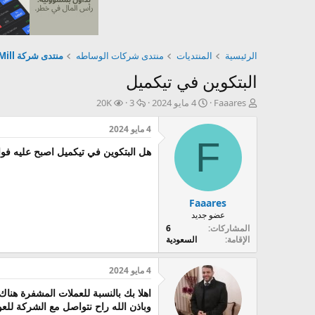
الرئيسية
المنتديات
منتدى شركات الوساطه
منتدى شركة TickMill
البتكوين في تيكميل
ب
ت
ا
ا
Faaares
4 مايو 2024
3
20K
ا
ا
ل
ل
د
ر
ر
م
4 مايو 2024
ئ
ي
د
ش
F
هل البتكوين في تيكميل اصبح عليه فوائ
ا
خ
و
ا
ل
ا
د
ه
م
ل
د
و
ب
ا
Faaares
ض
د
ت
عضو جديد
و
ء
ع
المشاركات
6
الإقامة
السعودية
4 مايو 2024
اهلا بك بالنسبة للعملات المشفرة هناك 5 أيام بدون عمولا
وباذن الله راح نتواصل مع الشركة للع