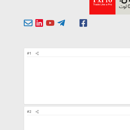
#1
#2