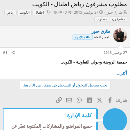
مطلوب مشرفون رياض اطفال - الكويت
ب
ت
ا
ا
ا
طارق جبور
27 نوفمبر 2013
0
1K
اطفال
الكويت
رياض
ا
ا
ل
ل
ل
مشرفون
مطلوب
د
ر
ر
م
و
ئ
ي
د
ش
س
طارق جبور
ا
خ
و
ا
و
المدير العام
طاقم الإدارة
ل
ا
د
ه
م
م
ل
د
و
ب
ا
27 نوفمبر 2013
#1
ض
د
ت
و
ء
جمعية الروضة وحولي التعاونية - الكويت
ع
أكثر...
يجب تسجيل الدخول أو التسجيل كي تتمكن من الرد هنا.
فيسبوك
X (Twitter)
LinkedIn
WhatsApp
الرابط
البريد الإلكتروني
شارك:
كلمة الإدارة
جميع المواضيع والمشاركات المكتوبة تعبّر عن