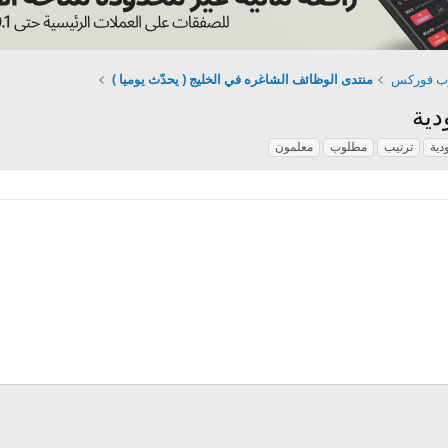
رب فوركس
منتدى الوظائف الشاغره في الخليج ( يحدّث يوميا )
دية
دية
ترتيب
مطلوب
معلمون