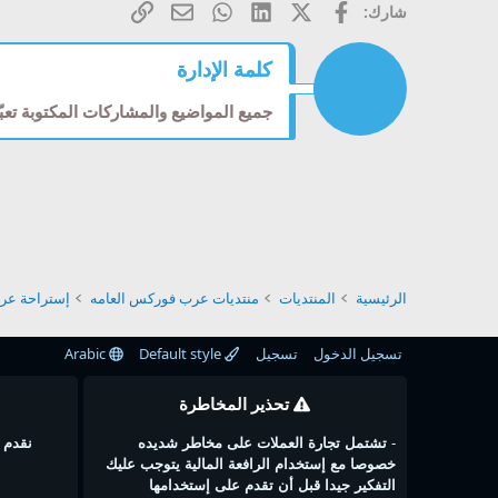
فيسبوك
X (Twitter)
LinkedIn
WhatsApp
الرابط
البريد الإلكتروني
شارك:
كلمة الإدارة
جميع المواضيع والمشاركات المكتوبة تعب
الرئيسية
المنتديات
منتديات عرب فوركس العامه
إستراحة ع
تسجيل الدخول
تسجيل
Default style
Arabic
تحذير المخاطرة
-
تشتمل تجارة العملات على مخاطر شديده
نقدم 
خصوصا مع إستخدام الرافعة المالية يتوجب عليك
التفكير جيدا قبل أن تقدم على إستخدامها