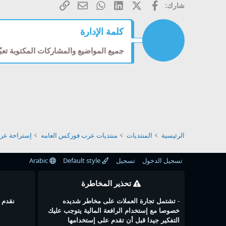
فيسبوك
X (Twitter)
LinkedIn
WhatsApp
الرابط
البريد الإلكتروني
شارك:
كلمة الإدارة
جميع المواضيع والمشاركات المكتوبة تعب
الرئيسية
المنتديات
منتديات عرب فوركس العامه
إستراحة ع
تسجيل الدخول
تسجيل
Default style
Arabic
تحذير المخاطرة
-
تشتمل تجارة العملات على مخاطر شديده
نقدم 
خصوصا مع إستخدام الرافعة المالية يتوجب عليك
التفكير جيدا قبل أن تقدم على إستخدامها