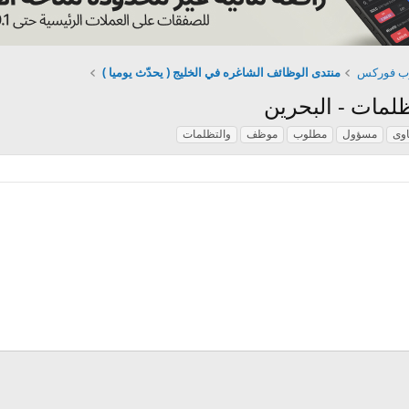
رب فوركس
منتدى الوظائف الشاغره في الخليج ( يحدّث يوميا )
مات - البحرين
وى
مسؤول
مطلوب
موظف
والتظلمات