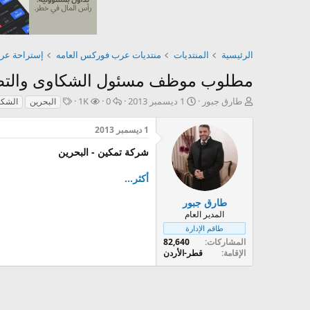
الرئيسية
المنتديات
منتديات عرب فوركس العامه
إستراحة ع
مطلوب موظف مسئول الشكاوى والتظل
ب
ت
ا
ا
ا
طارق جبور
1 ديسمبر 2013
0
1K
البحرين
الشكا
ا
ا
ل
ل
ل
د
ر
ر
م
و
1 ديسمبر 2013
ئ
ي
د
ش
س
ا
خ
و
ا
و
شركة تمكين - البحرين
ل
ا
د
ه
م
م
ل
د
أكثر...
و
ب
ا
ض
د
ت
طارق جبور
و
ء
المدير العام
ع
طاقم الإدارة
المشاركات
82,640
الإقامة
قطر-الأردن