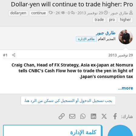
Dollar-yen will continue to trade higher: Pro
ب
ت
ا
ا
ا
طارق جبور
29 نوفمبر 2013
0
2K
dollaryen
continue
ا
ا
ل
ل
ل
trade
pro
higher
د
ر
ر
م
و
ئ
ي
د
ش
س
طارق جبور
ا
خ
و
ا
و
المدير العام
طاقم الإدارة
ل
ا
د
ه
م
م
ل
د
و
ب
ا
29 نوفمبر 2013
#1
ض
د
ت
و
ء
Craig Chan, Head of FX Strategy, Asia ex-Japan at Nomura
ع
tells CNBC's Cash Flow how to trade the yen in light of
Japan's consumption tax.
more...
يجب تسجيل الدخول أو التسجيل كي تتمكن من الرد هنا.
فيسبوك
X (Twitter)
LinkedIn
WhatsApp
الرابط
البريد الإلكتروني
شارك:
كلمة الإدارة